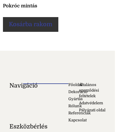
Pokróc mintás
Kosárba rakom
Navigáció
Főoldal
Általános
szerződési
Dekoráció
feltételek
Gyártás
Adatvédelem
Rólunk
Pályázati oldal
Referenciák
Kapcsolat
Eszközbérlés