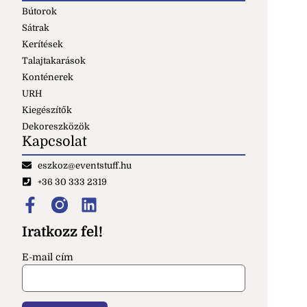
Bútorok
Sátrak
Kerítések
Talajtakarások
Konténerek
URH
Kiegészítők
Dekoreszközök
Kapcsolat
eszkoz@eventstuff.hu
+36 30 333 2319
Iratkozz fel!
E-mail cím