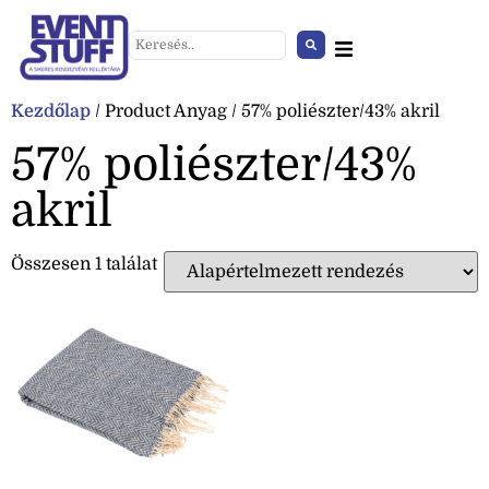
Kezdőlap
/ Product Anyag / 57% poliészter/43% akril
57% poliészter/43%
akril
Összesen 1 találat
Kanapéhuzat vászon fekete
+
HOZZÁAD