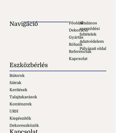
Navigáció
Főoldal
Általános
szerződési
Dekoráció
feltételek
Gyártás
Adatvédelem
Rólunk
Pályázati oldal
Referenciák
Kapcsolat
Eszközbérlés
Bútorok
Sátrak
Kerítések
Talajtakarások
Konténerek
URH
Kiegészítők
Dekoreszközök
Kapcsolat