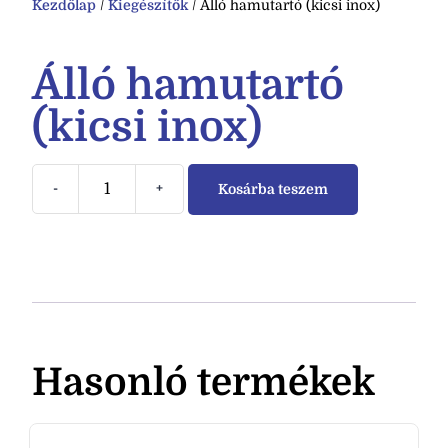
Kezdőlap
/
Kiegészítők
/ Álló hamutartó (kicsi inox)
Álló hamutartó
(kicsi inox)
-
+
Kosárba teszem
Hasonló termékek