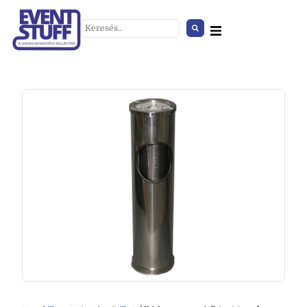
Industrial asztal
+
HOZZÁAD