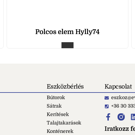
Polcos elem Hylly74
Eszközbérlés
Kapcsolat
Bútorok
eszkoz@ev
Sátrak
+36 30 33
Kerítések
Talajtakarások
Iratkozz fe
Konténerek