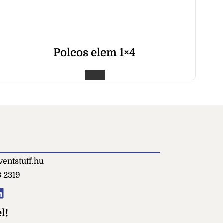
Polcos elem 1×4
entstuff.hu
3 2319
l!