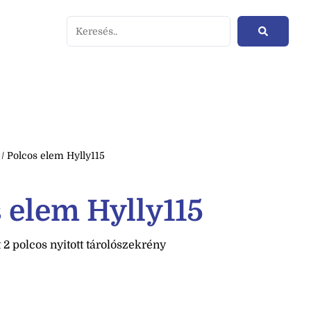
/ Polcos elem Hylly115
 elem Hylly115
t 2 polcos nyitott tárolószekrény