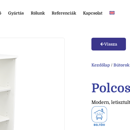
ó
Gyártás
Rólunk
Referenciák
Kapcsolat
Vissza
Kezdőlap
/
Bútorok
Polcos
Modern, letisztul