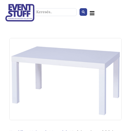
Pokróc fehér
+
HOZZÁAD