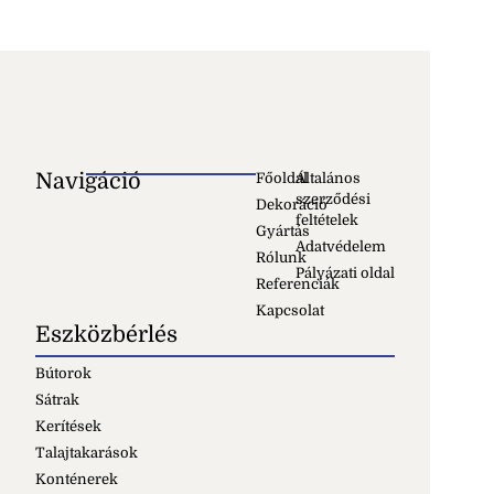
Navigáció
Főoldal
Általános
szerződési
Dekoráció
feltételek
Gyártás
Adatvédelem
Rólunk
Pályázati oldal
Referenciák
Kapcsolat
Eszközbérlés
Bútorok
Sátrak
Kerítések
Talajtakarások
Konténerek