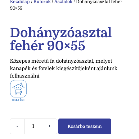
Kezdőlap
/
Bútorok
/
Asztalok
/ Dohányzóasztal fehér
90×55
Dohányzóasztal
fehér 90×55
Közepes méretű fa dohányzóasztal, melyet
kanapék és fotelek kiegészítőjeként ajánlunk
felhasználni.
-
+
Kosárba teszem