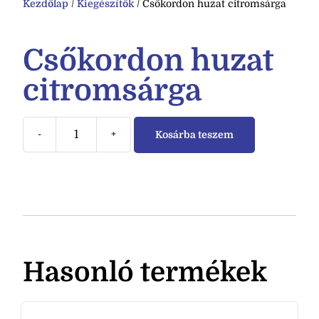
Kezdőlap
/
Kiegészítők
/ Csőkordon huzat citromsárga
Csőkordon huzat
citromsárga
-
+
Kosárba teszem
Hasonló termékek