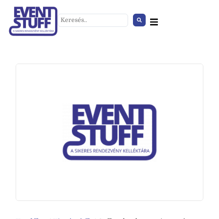
Mobil regál 20 fős
+
HOZZÁAD