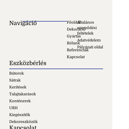
Navigáció
Főoldal
Általános
szerződési
Dekoráció
feltételek
Gyártás
Adatvédelem
Rólunk
Pályázati oldal
Referenciák
Kapcsolat
Eszközbérlés
Bútorok
Sátrak
Kerítések
Talajtakarások
Konténerek
URH
Kiegészítők
Dekoreszközök
Kapcsolat