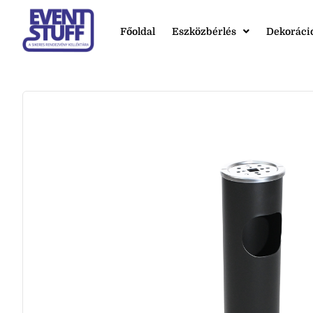
Főoldal
Eszközbérlés
Dekoráci