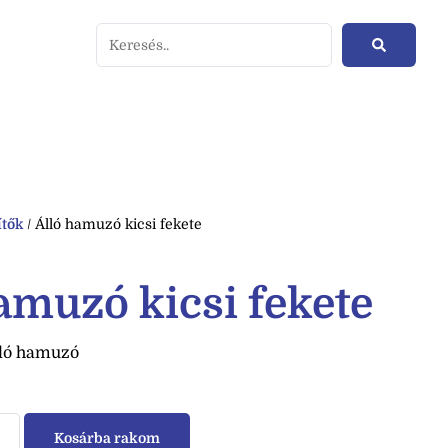
ítők
/ Álló hamuzó kicsi fekete
amuzó kicsi fekete
lló hamuzó
Kosárba rakom