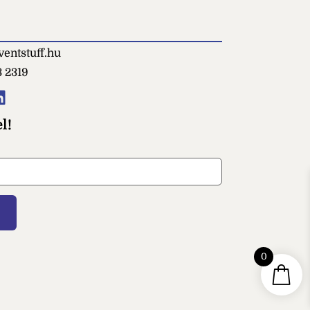
entstuff.hu
3 2319
l!
Színpad (1x1m-es)
tt bézs
0
+
HOZZÁAD