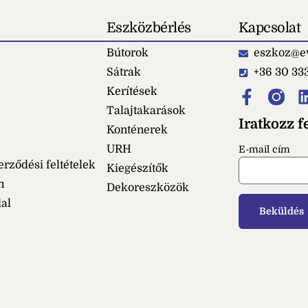
Eszközbérlés
Kapcsolat
Bútorok
eszkoz@ev
Sátrak
+36 30 33
Kerítések
Talajtakarások
Iratkozz fe
Konténerek
URH
E-mail cím
erződési feltételek
Kiegészítők
m
Dekoreszközök
dal
op talppal
Szék irodai kárpitozo
AD
+
HOZZÁAD