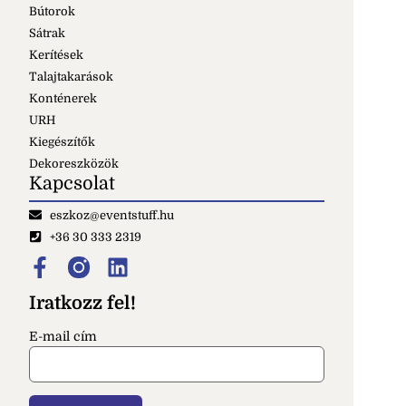
Bútorok
Sátrak
Kerítések
Talajtakarások
Konténerek
URH
Kiegészítők
Dekoreszközök
Kapcsolat
eszkoz@eventstuff.hu
+36 30 333 2319
Iratkozz fel!
E-mail cím