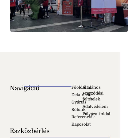
Navigáció
Főoldal
Általános
szerződési
Dekoráció
feltételek
Gyártás
Adatvédelem
Rólunk
Pályázati oldal
Referenciák
Kapcsolat
Eszközbérlés