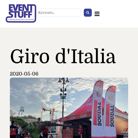
Giro d'Italia
2020-05-06
Avató párna nagy bordó
+
HOZZÁAD