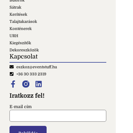
Bútorok
Sátrak
Kerítések
Talajtakarások
Konténerek
URH
Kiegészítők
Dekoreszközök
Kapcsolat
eszkoz@eventstuff.hu
+36 30 333 2319
Iratkozz fel!
E-mail cím