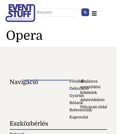
Opera
Navigáció
Főoldal
Általános
szerződési
Dekoráció
feltételek
Szekrény zárható
Gyártás
Adatvédelem
+
HOZZÁAD
Rólunk
Pályázati oldal
Referenciák
Kapcsolat
Eszközbérlés