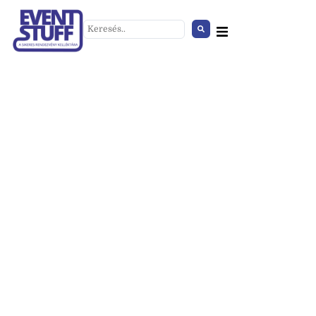
Szék plasztik RED
+
HOZZÁAD