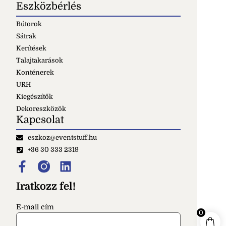
Eszközbérlés
Bútorok
Sátrak
Kerítések
Talajtakarások
Konténerek
URH
Kiegészítők
Dekoreszközök
Kapcsolat
eszkoz@eventstuff.hu
+36 30 333 2319
Iratkozz fel!
E-mail cím
0