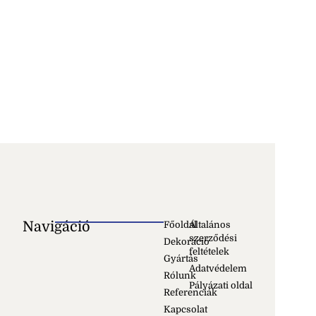
Navigáció
Főoldal
Általános
szerződési
Dekoráció
feltételek
Gyártás
Adatvédelem
Rólunk
Pályázati oldal
Referenciák
Kapcsolat