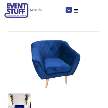
Tábla-Behajtani tilos
mindkétirányból
+
HOZZÁAD