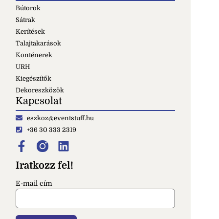
Bútorok
Sátrak
Kerítések
Talajtakarások
Konténerek
URH
Kiegészítők
Dekoreszközök
Kapcsolat
eszkoz@eventstuff.hu
+36 30 333 2319
Iratkozz fel!
E-mail cím