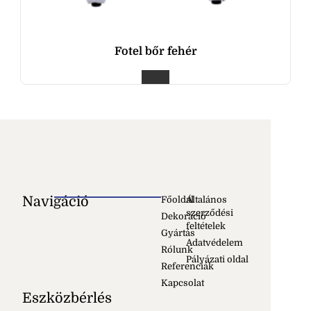
Fotel bőr fehér
Navigáció
Főoldal
Általános
szerződési
Dekoráció
feltételek
Gyártás
Adatvédelem
Rólunk
Pályázati oldal
Referenciák
Kapcsolat
Eszközbérlés