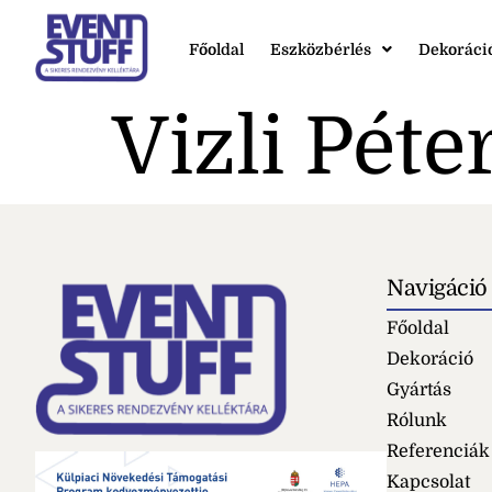
Főoldal
Eszközbérlés
Dekoráci
Vizli Péte
Navigáció
Főoldal
Dekoráció
Gyártás
Rólunk
Referenciák
Kapcsolat