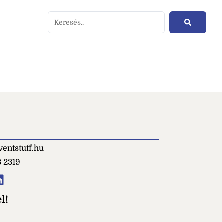
entstuff.hu
3 2319
l!