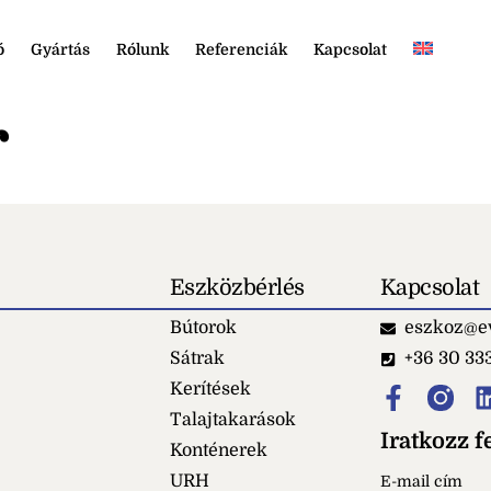
ó
Gyártás
Rólunk
Referenciák
Kapcsolat
r
Eszközbérlés
Kapcsolat
Bútorok
eszkoz@ev
Sátrak
+36 30 33
Kerítések
Talajtakarások
Iratkozz fe
Konténerek
URH
E-mail cím