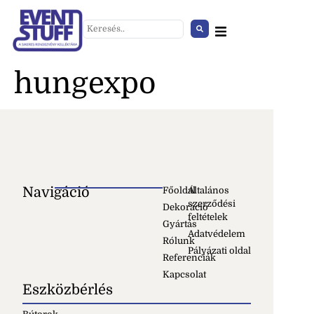
hungexpo
Navigáció
Főoldal
Általános
szerződési
Dekoráció
feltételek
Szék irodai kárpitozott fekete
Gyártás
Adatvédelem
+
HOZZÁAD
Rólunk
Pályázati oldal
Referenciák
Kapcsolat
Eszközbérlés