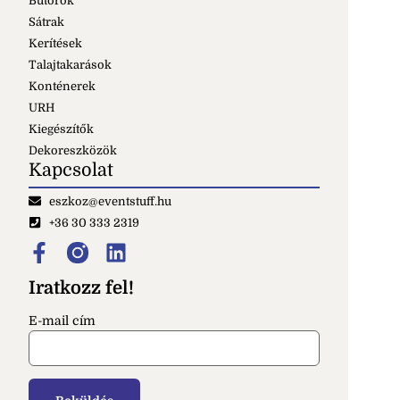
Bútorok
Sátrak
Kerítések
Talajtakarások
Konténerek
URH
Kiegészítők
Dekoreszközök
Kapcsolat
eszkoz@eventstuff.hu
+36 30 333 2319
Iratkozz fel!
E-mail cím