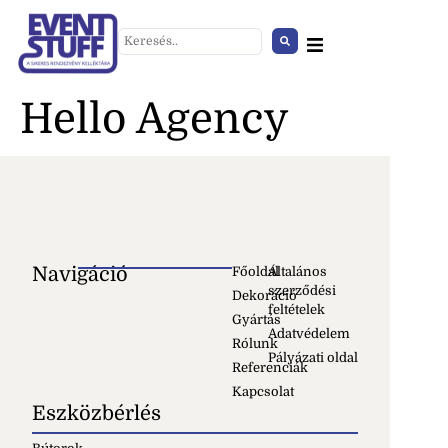
Hello Agency
Navigáció
Főoldal
Általános
szerződési
Dekoráció
feltételek
Adventi óriás kalendárium
Gyártás
Adatvédelem
Rólunk
+
HOZZÁAD
Pályázati oldal
Referenciák
Kapcsolat
Eszközbérlés