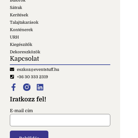
Bútorok
Sátrak
Kerítések
Talajtakarások
Konténerek
URH
Kiegészítők
Dekoreszközök
Kapcsolat
eszkoz@eventstuff.hu
+36 30 333 2319
Iratkozz fel!
E-mail cím