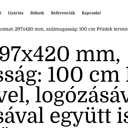
ó
Gyártás
Rólunk
Referenciák
Kapcsolat
nyomat: 297x420 mm, szálmagasság: 100 cm Printek tervezé
297x420 mm,
ság: 100 cm 
el, logózásáv
ával együtt i