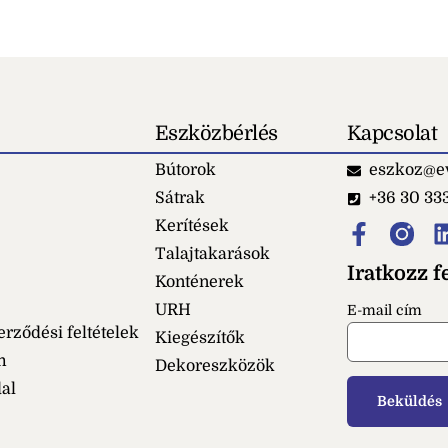
Eszközbérlés
Kapcsolat
Bútorok
eszkoz@ev
Sátrak
+36 30 33
Kerítések
Talajtakarások
Iratkozz fe
Konténerek
URH
E-mail cím
erződési feltételek
Kiegészítők
m
Dekoreszközök
dal