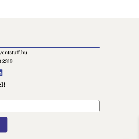
entstuff.hu
3 2319
l!