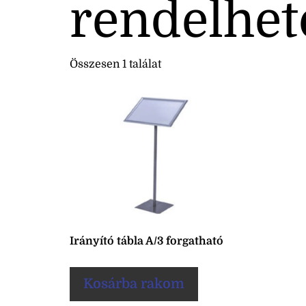
rendelhet
Összesen 1 találat
Irányító tábla A/3 forgatható
Kosárba rakom