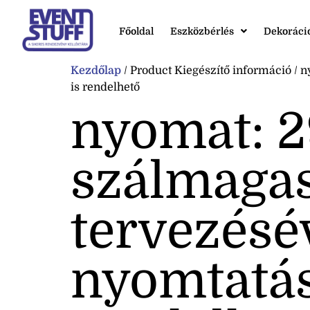
Főoldal
Eszközbérlés
Dekoráci
Kezdőlap
/ Product Kiegészítő információ / 
is rendelhető
nyomat: 
szálmagas
tervezésév
nyomtatás