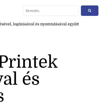
sével, logózásával és nyomtatásával együtt
Printek
al és
s