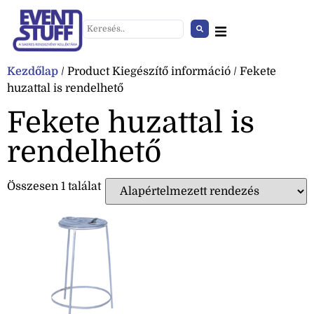
Kezdőlap
/ Product Kiegészítő információ / Fekete
huzattal is rendelhető
Fekete huzattal is
rendelhető
Összesen 1 találat
Chiavari szék arany
+
HOZZÁAD