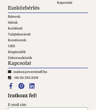
Kapcsolat
Eszközbérlés
Bútorok
Sátrak
Kerítések
Talajtakarások
Konténerek
URH
Kiegészítők
Dekoreszközök
Kapcsolat
eszkoz@eventstuff.hu
+36 30 333 2319
Iratkozz fel!
E-mail cím