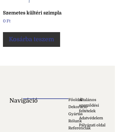
Szemetes kültéri szimpla
0
Ft
Kosárba teszem
Navigáció
Főoldal
Általános
szerződési
Dekoráció
feltételek
Gyártás
Adatvédelem
Rólunk
Pályázati oldal
Referenciák